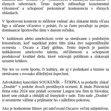
rôznych odvetviach. Tento úspech zdôrazňuje konzistentnú
výkonnosť a schopnosť prekonávať konkurenciu v rôznych
oblastiach.
V športovom kontexte to môžeme vnímať ako získanie titulu víťaza
ligy a súčasne víťazstvo v pohári, čo sa často považuje za prejav
dominancie športového tímu v danom ročníku.
V kultúrnom alebo umeleckom svete sa stretávame s podobným
fenoménom, keď napríklad jeden film získa dve najprestížnejšie
ocenenia - Oscara a Zlatý glóbus. Tento úspech je jasným
indikátorom umelcovho talentu, obľúbenosti a schopnosti
produkovať kvalitné diela, ktoré oslovujú publikum a získavajú
uznanie kritikov.
Nie len vo svete športu, či kultúry, ale aj v podnikaní a biznise sa
stretávame s rovnako dôležitými úspechmi.
Advokátskej kancelárii SOUKENÍK – ŠTRPKA sa podarilo získať
„Double“ v podobe dvoch prestížnych ocenení. K titulu Právnická
firma roka 2024 sme pridali ocenenie Largest law firm in Slovakia,
ktoré sme získali a obhájili už ôsmykrát v rade. Toto naše „Double“
si nesmierne vážime a prijímame ho s náležitou pokorou.
Ako je hodnotenie filmov pri udeľovaní Oscarov veľmi subjektívne,