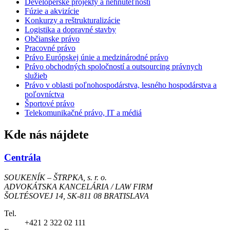
Developerské projekty a nehnuteľnosti
Fúzie a akvizície
Konkurzy a reštrukturalizácie
Logistika a dopravné stavby
Občianske právo
Pracovné právo
Právo Európskej únie a medzinárodné právo
Právo obchodných spoločností a outsourcing právnych
služieb
Právo v oblasti poľnohospodárstva, lesného hospodárstva a
poľovníctva
Športové právo
Telekomunikačné právo, IT a médiá
Kde nás nájdete
Centrála
SOUKENÍK – ŠTRPKA, s. r. o.
ADVOKÁTSKA KANCELÁRIA / LAW FIRM
ŠOLTÉSOVEJ 14, SK-811 08 BRATISLAVA
Tel.
+421 2 322 02 111