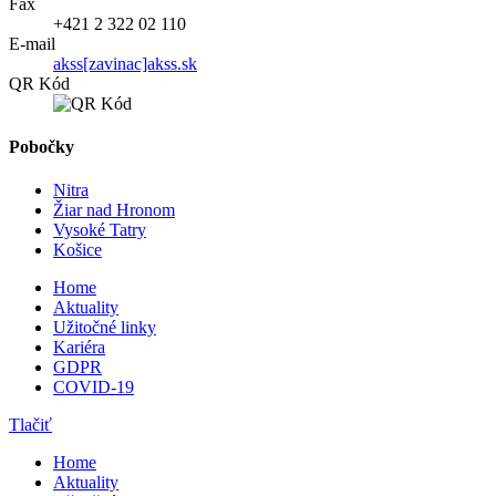
Fax
+421 2 322 02 110
E-mail
akss[zavinac]akss.sk
QR Kód
Pobočky
Nitra
Žiar nad Hronom
Vysoké Tatry
Košice
Home
Aktuality
Užitočné linky
Kariéra
GDPR
COVID-19
Tlačiť
Home
Aktuality