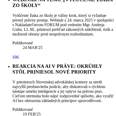
ZO ŠKOLY“
Vylúčenie žiaka zo školy je vážny krok, ktorý si vyžaduje
presný právny postup. Webinár z 24. marca 2025 v spolupráci
s Nakladateľstvom FORUM pod vedením Mgr. Andreja
Gubu, LL.M., priniesol prehľad zákonných náležitostí, rizík a
možností obrany proti nesprávnym rozhodnutiam.
Publikované
24
MAR'25
viac
REAKCIA NA AI V PRÁVE: OKRÚHLY
STÔL PRINIESOL NOVÉ PRIORITY
V priestoroch Slovenskej advokátskej komory sa stretli
najvyšší predstavitelia justície, aby diskutovali o rýchlom
nástupe umelej inteligencie a jej vplyve na právnu prax.
Cieľom stretnutia bolo nájsť zodpovedné spôsoby, ako využiť
AI bez ohrozenia základných princípov spravodlivosti.
Publikované
19
FEB'25