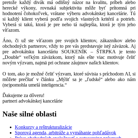
pretože každý divák má odlišný názor na kvalitu, príbeh alebo
herecké výkony, rovnaká subjektivita môže byť prítomná pri
hodnotení čohokoľvek, vrátane výberu advokátskej kancelárie. Tú
si každý klient vyberá podľa svojich vlastných kritérií a potrieb.
Vyberá si takú, ktorá je pre neho tá najlepšia, ktorá je tým jeho
víťazom.
Áno, či už ste víťazom pre svojich klientov, zákazníkov alebo
obchodných partnerov, vždy to pre vás predstavuje istý záväzok. Aj
pre advokátsku kanceláriu SOUKENÍK – ŠTRPKA je tento
„Double“ veľkým záväzkom, ktorý nás ešte viac motivuje čeliť
novým výzvam, najmä pri ochrane záujmov našich klientov.
O tom, ako je možné čeliť výzvam, ktoré súvisia s príchodom AI, si
môžete prečítať v článku „Mýliť sa je „ľudské“ alebo ako nám
(ne)pomohla umelá inteligencia.“
Ďakujeme za dôveru!
partneri advokátskej kancelárie
Naše silné oblasti
Konkurzy a reštrukturalizácie
Sporová agenda, arbitráže
a vymáhanie pohľadávok