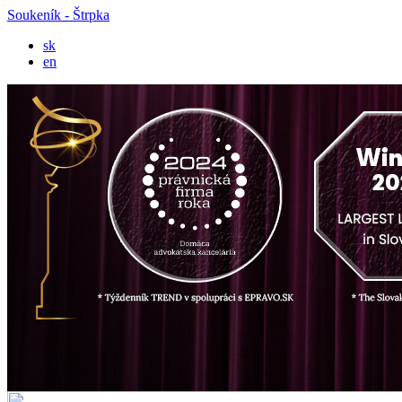
Soukeník - Štrpka
sk
en