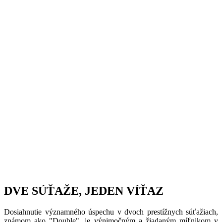
DVE SÚŤAŽE, JEDEN VÍŤAZ
Dosiahnutie významného úspechu v dvoch prestížnych súťažiach,
známom ako "Double", je výnimočným a žiadaným míľnikom v