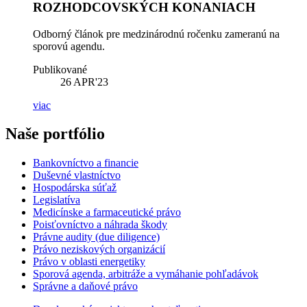
ROZHODCOVSKÝCH KONANIACH
Odborný článok pre medzinárodnú ročenku zameranú na
sporovú agendu.
Publikované
26
APR'23
viac
Naše portfólio
Bankovníctvo a financie
Duševné vlastníctvo
Hospodárska súťaž
Legislatíva
Medicínske a farmaceutické právo
Poisťovníctvo a náhrada škody
Právne audity (due diligence)
Právo neziskových organizácií
Právo v oblasti energetiky
Sporová agenda, arbitráže a vymáhanie pohľadávok
Správne a daňové právo