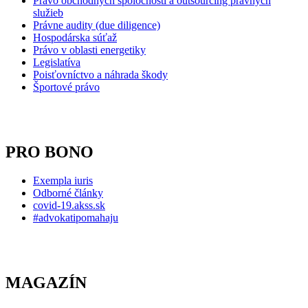
Právo obchodných spoločností
a outsourcing právnych
služieb
Právne audity (due diligence)
Hospodárska súťaž
Právo v oblasti energetiky
Legislatíva
Poisťovníctvo a náhrada škody
Športové právo
PRO BONO
Exempla iuris
Odborné články
covid-19.akss.sk
#advokatipomahaju
MAGAZÍN