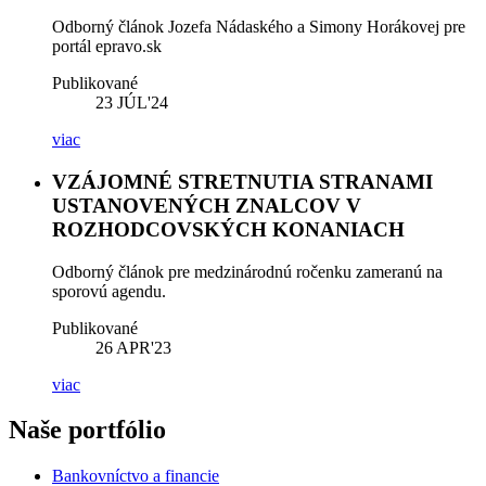
Odborný článok Jozefa Nádaského a Simony Horákovej pre
portál epravo.sk
Publikované
23
JÚL'24
viac
VZÁJOMNÉ STRETNUTIA STRANAMI
USTANOVENÝCH ZNALCOV V
ROZHODCOVSKÝCH KONANIACH
Odborný článok pre medzinárodnú ročenku zameranú na
sporovú agendu.
Publikované
26
APR'23
viac
Naše portfólio
Bankovníctvo a financie