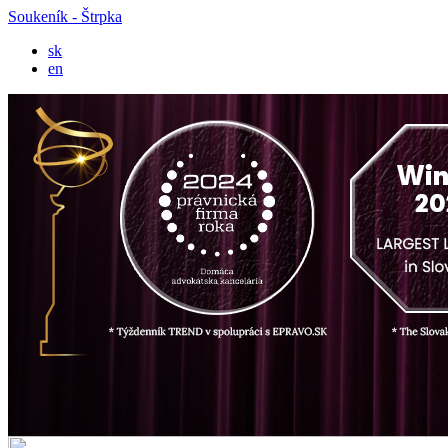
Soukeník - Štrpka
sk
en