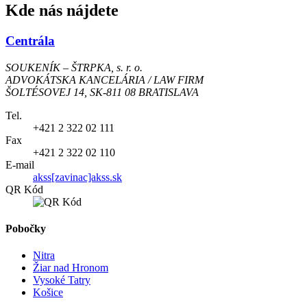
Kde nás nájdete
Centrála
SOUKENÍK – ŠTRPKA, s. r. o.
ADVOKÁTSKA KANCELÁRIA / LAW FIRM
ŠOLTÉSOVEJ 14, SK-811 08 BRATISLAVA
Tel.
+421 2 322 02 111
Fax
+421 2 322 02 110
E-mail
akss[zavinac]akss.sk
QR Kód
Pobočky
Nitra
Žiar nad Hronom
Vysoké Tatry
Košice