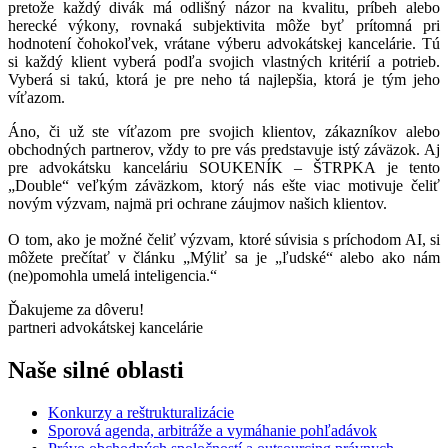
pretože každý divák má odlišný názor na kvalitu, príbeh alebo
herecké výkony, rovnaká subjektivita môže byť prítomná pri
hodnotení čohokoľvek, vrátane výberu advokátskej kancelárie. Tú
si každý klient vyberá podľa svojich vlastných kritérií a potrieb.
Vyberá si takú, ktorá je pre neho tá najlepšia, ktorá je tým jeho
víťazom.
Áno, či už ste víťazom pre svojich klientov, zákazníkov alebo
obchodných partnerov, vždy to pre vás predstavuje istý záväzok. Aj
pre advokátsku kanceláriu SOUKENÍK – ŠTRPKA je tento
„Double“ veľkým záväzkom, ktorý nás ešte viac motivuje čeliť
novým výzvam, najmä pri ochrane záujmov našich klientov.
O tom, ako je možné čeliť výzvam, ktoré súvisia s príchodom AI, si
môžete prečítať v článku „Mýliť sa je „ľudské“ alebo ako nám
(ne)pomohla umelá inteligencia.“
Ďakujeme za dôveru!
partneri advokátskej kancelárie
Naše silné oblasti
Konkurzy a reštrukturalizácie
Sporová agenda, arbitráže
a vymáhanie pohľadávok