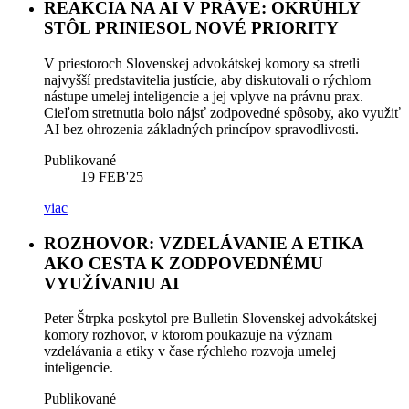
REAKCIA NA AI V PRÁVE: OKRÚHLY
STÔL PRINIESOL NOVÉ PRIORITY
V priestoroch Slovenskej advokátskej komory sa stretli
najvyšší predstavitelia justície, aby diskutovali o rýchlom
nástupe umelej inteligencie a jej vplyve na právnu prax.
Cieľom stretnutia bolo nájsť zodpovedné spôsoby, ako využiť
AI bez ohrozenia základných princípov spravodlivosti.
Publikované
19
FEB'25
viac
ROZHOVOR: VZDELÁVANIE A ETIKA
AKO CESTA K ZODPOVEDNÉMU
VYUŽÍVANIU AI
Peter Štrpka poskytol pre Bulletin Slovenskej advokátskej
komory rozhovor, v ktorom poukazuje na význam
vzdelávania a etiky v čase rýchleho rozvoja umelej
inteligencie.
Publikované