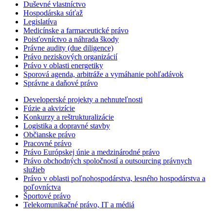
Duševné vlastníctvo
Hospodárska súťaž
Legislatíva
Medicínske a farmaceutické právo
Poisťovníctvo a náhrada škody
Právne audity (due diligence)
Právo neziskových organizácií
Právo v oblasti energetiky
Sporová agenda, arbitráže a vymáhanie pohľadávok
Správne a daňové právo
Developerské projekty a nehnuteľnosti
Fúzie a akvizície
Konkurzy a reštrukturalizácie
Logistika a dopravné stavby
Občianske právo
Pracovné právo
Právo Európskej únie a medzinárodné právo
Právo obchodných spoločností a outsourcing právnych
služieb
Právo v oblasti poľnohospodárstva, lesného hospodárstva a
poľovníctva
Športové právo
Telekomunikačné právo, IT a médiá