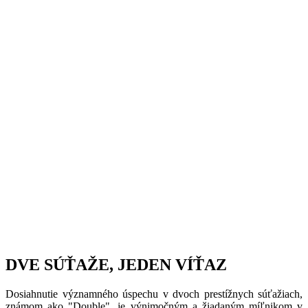
DVE SÚŤAŽE, JEDEN VÍŤAZ
Dosiahnutie významného úspechu v dvoch prestížnych súťažiach,
známom ako "Double", je výnimočným a žiadaným míľnikom v