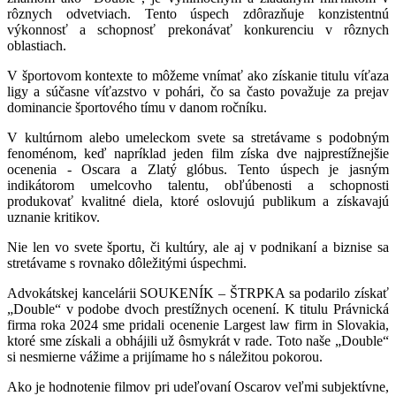
rôznych odvetviach. Tento úspech zdôrazňuje konzistentnú
výkonnosť a schopnosť prekonávať konkurenciu v rôznych
oblastiach.
V športovom kontexte to môžeme vnímať ako získanie titulu víťaza
ligy a súčasne víťazstvo v pohári, čo sa často považuje za prejav
dominancie športového tímu v danom ročníku.
V kultúrnom alebo umeleckom svete sa stretávame s podobným
fenoménom, keď napríklad jeden film získa dve najprestížnejšie
ocenenia - Oscara a Zlatý glóbus. Tento úspech je jasným
indikátorom umelcovho talentu, obľúbenosti a schopnosti
produkovať kvalitné diela, ktoré oslovujú publikum a získavajú
uznanie kritikov.
Nie len vo svete športu, či kultúry, ale aj v podnikaní a biznise sa
stretávame s rovnako dôležitými úspechmi.
Advokátskej kancelárii SOUKENÍK – ŠTRPKA sa podarilo získať
„Double“ v podobe dvoch prestížnych ocenení. K titulu Právnická
firma roka 2024 sme pridali ocenenie Largest law firm in Slovakia,
ktoré sme získali a obhájili už ôsmykrát v rade. Toto naše „Double“
si nesmierne vážime a prijímame ho s náležitou pokorou.
Ako je hodnotenie filmov pri udeľovaní Oscarov veľmi subjektívne,