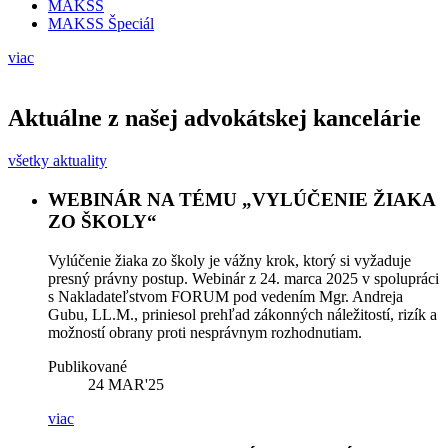
MAKSS
MAKSS Špeciál
viac
Aktuálne z našej advokátskej kancelárie
všetky aktuality
WEBINÁR NA TÉMU „VYLÚČENIE ŽIAKA
ZO ŠKOLY“
Vylúčenie žiaka zo školy je vážny krok, ktorý si vyžaduje
presný právny postup. Webinár z 24. marca 2025 v spolupráci
s Nakladateľstvom FORUM pod vedením Mgr. Andreja
Gubu, LL.M., priniesol prehľad zákonných náležitostí, rizík a
možností obrany proti nesprávnym rozhodnutiam.
Publikované
24
MAR'25
viac