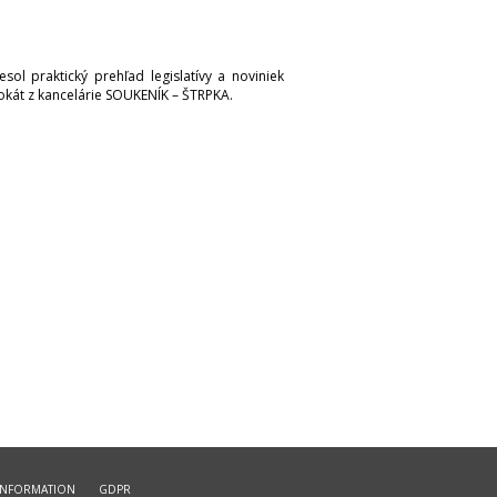
ol praktický prehľad legislatívy a noviniek
vokát z kancelárie SOUKENÍK – ŠTRPKA.
INFORMATION
GDPR