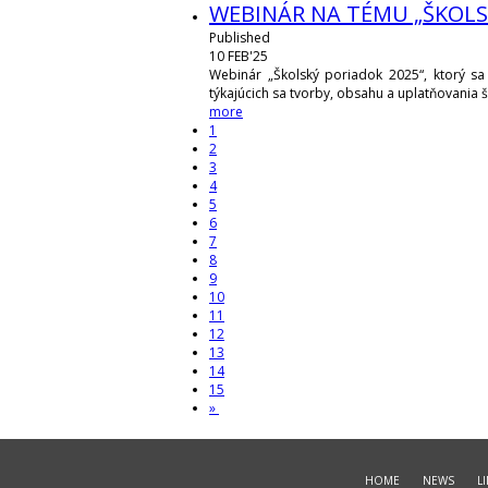
WEBINÁR NA TÉMU „ŠKOLS
Published
10
FEB'25
Webinár „Školský poriadok 2025“, ktorý sa 
týkajúcich sa tvorby, obsahu a uplatňovania
more
1
2
3
4
5
6
7
8
9
10
11
12
13
14
15
»
HOME
NEWS
L