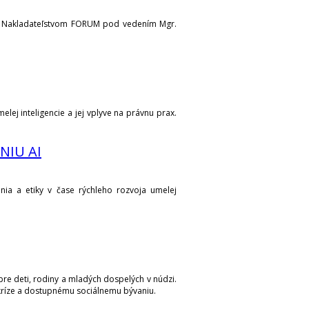
ci s Nakladateľstvom FORUM pod vedením Mgr.
elej inteligencie a jej vplyve na právnu prax.
NIU AI
nia a etiky v čase rýchleho rozvoja umelej
pre deti, rodiny a mladých dospelých v núdzi.
kríze a dostupnému sociálnemu bývaniu.