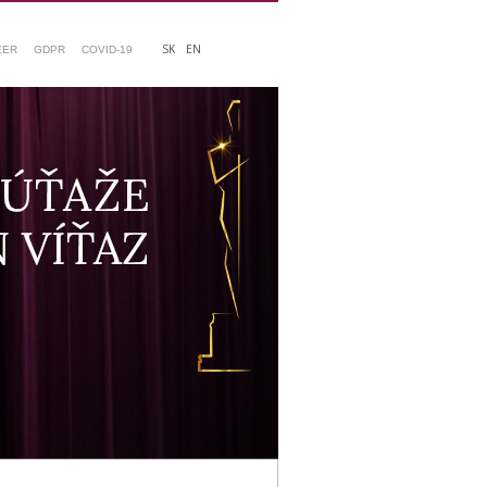
SK
EN
EER
GDPR
COVID-19