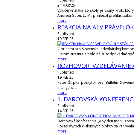
Published
24
MAR'25
Vylúčenie žiaka zo školy je vážny krok, kt
Andreja Gubu, LL.M., priniesol prehľad zákon
more
REAKCIA NA AI V PRÁVE: O
Published
19
FEB'25
V priestoroch Slovenskej advokátskej komory s
Cieľom stretnutia bolo nájsť zodpovedné spôs
more
ROZHOVOR: VZDELÁVANIE 
Published
19
FEB'25
Peter Štrpka poskytol pre Bulletin Sloven
inteligencie.
more
1. DARCOVSKÁ KONFERENCI
Published
14
FEB'25
Darcovská konferencia „Aby deti mohli zostať
Počas štyroch diskusných blokov sa venoval
more