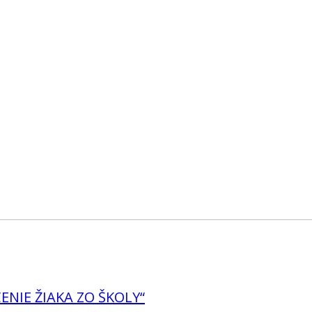
SERVICES
PEOPLE
PUBLISHING
NIE ŽIAKA ZO ŠKOLY“