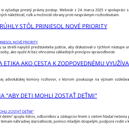
orý si vyžaduje presný právny postup. Webinár z 24. marca 2025 v spoluprá
ných náležitostí, rizík a možností obrany proti nesprávnym rozhodnutiam.
KRÚHLY STÔL PRINIESOL NOVÉ PRIORITY
a stretli najvyšší predstavitelia justície, aby diskutovali o rýchlom nástupe um
oby, ako využiť AI bez ohrozenia základných princípov spravodlivosti.
A ETIKA AKO CESTA K ZODPOVEDNÉMU VYUŽÍVA
skej advokátskej komory rozhovor, v ktorom poukazuje na význam vzdeláva
A "ABY DETI MOHLI ZOSTAŤ DEŤMI"
 deťmi“ spojila lídrov, odborníkov a zástupcov firiem s cieľom hľadať riešenia 
a témam náhradnej starostlivosti, pomoci mladým dospelým, podpore rodín v 