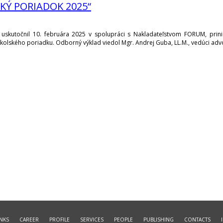
KÝ PORIADOK 2025“
uskutočnil 10. februára 2025 v spolupráci s Nakladateľstvom FORUM, prinies
 školského poriadku. Odborný výklad viedol Mgr. Andrej Guba, LL.M., vedúci ad
INKS
CAREER
PROFILE
SERVICES
PEOPLE
PUBLISHING
CONTACTS